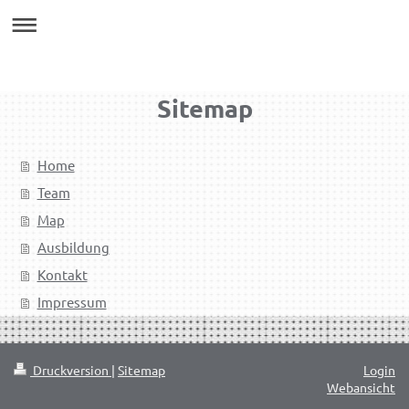
Sitemap
Home
Team
Map
Ausbildung
Kontakt
Impressum
Druckversion
|
Sitemap
Login
Webansicht